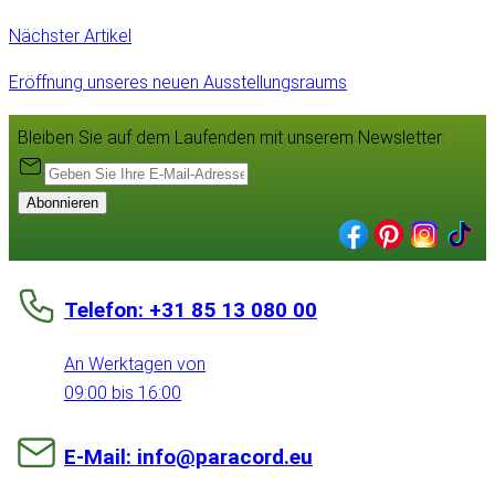
Nächster Artikel
Eröffnung unseres neuen Ausstellungsraums
Bleiben Sie auf dem Laufenden mit unserem Newsletter:
Abonnieren
Telefon: +31 85 13 080 00
An Werktagen von
09:00 bis 16:00
E-Mail: info@paracord.eu