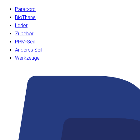
Paracord
BioThane
Leder
Zubehör
PPM-Seil
Anderes Seil
Werkzeuge