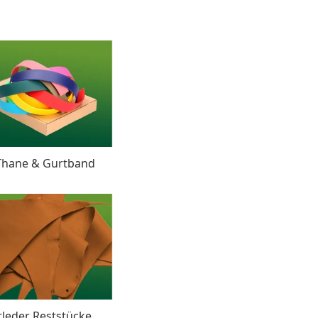
Thane & Gurtband
tleder Reststücke