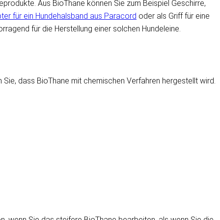
eprodukte. Aus BioThane können Sie zum Beispiel Geschirre,
pter für ein Hundehalsband aus Paracord
oder als Griff für eine
agend für die Herstellung einer solchen Hundeleine.
n Sie, dass BioThane mit chemischen Verfahren hergestellt wird.
, wenn Sie das steifere BioThane bearbeiten, als wenn Sie die