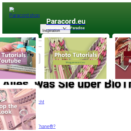
Paracord
.eu
Coloured Cord Paradise
Inspiration
Sortiment
Alles, was Sie über Bi
Zurück zur Übersicht
Inhaltsverzeichnis
Was ist BioThane®?