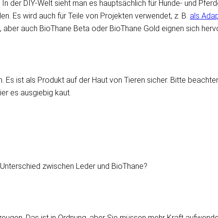
n der DIY-Welt sieht man es hauptsächlich für Hunde- und Pferd
en. Es wird auch für Teile von Projekten verwendet, z. B.
als Ada
ber auch BioThane Beta oder BioThane Gold eignen sich hervorr
s ist als Produkt auf der Haut von Tieren sicher. Bitte beachte
ier es ausgiebig kaut.
er Unterschied zwischen Leder und BioThane?
ugen. Das ist in Ordnung, aber Sie müssen mehr Kraft aufwenden