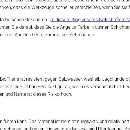
nken, dass die Werkzeuge schneller verschleißen, wenn Sie sie 
farbe schön dekorieren. I
In diesem Blog unseres Botschafters Ma
Achten Sie darauf, dass Sie die Angelus-Farbe in dünnen Schichte
 unseren Angelus Leere Farbmarker Set machen.
. BioThane ist resistent gegen Salzwasser, weshalb Jagdhunde o
nen Sie Ihr BioThane-Produkt gut ab, wenn es verschmutzt ist. L
en und Nähte ist dieses Risiko hoch.
 führen kann. Das Material ist nicht atmungsaktiv und relativ har
t scheuern und reizen. Ein weiteres Beispiel sind Pferdezügel. B