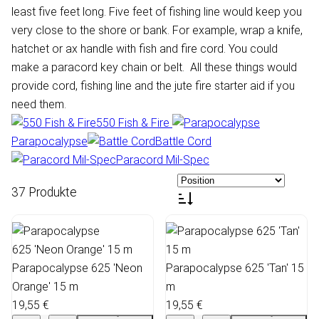
least five feet long. Five feet of fishing line would keep you
very close to the shore or bank. For example, wrap a knife,
hatchet or ax handle with fish and fire cord. You could
make a paracord key chain or belt. All these things would
provide cord, fishing line and the jute fire starter aid if you
need them.
550 Fish & Fire
Parapocalypse
Battle Cord
Paracord Mil-Spec
37 Produkte
Parapocalypse 625 'Neon
Parapocalypse 625 'Tan' 15
Orange' 15 m
m
19,55 €
19,55 €