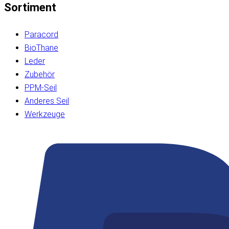
Sortiment
Paracord
BioThane
Leder
Zubehör
PPM-Seil
Anderes Seil
Werkzeuge