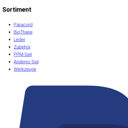
Sortiment
Paracord
BioThane
Leder
Zubehör
PPM-Seil
Anderes Seil
Werkzeuge