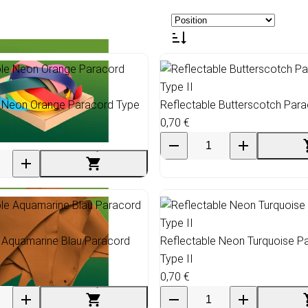
e Neon Orange Paracord Type
Reflectable Butterscotch Para
0,70 €
Thane & Gurtband
e Aquamarine Blau Paracord
Reflectable Neon Turquoise P
Type II
0,70 €
tleder Reststücke