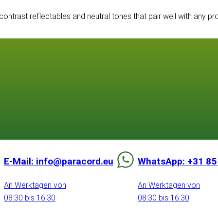
rast reflectables and neutral tones that pair well with any proje
E-Mail: info@paracord.eu
WhatsApp: +31 85
An Werktagen von
An Werktagen von
08:30 bis 16:30
08:30 bis 16:30