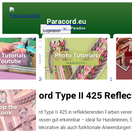
Paracord
.eu
Coloured Cord Paradise
Inspiration
Sortiment
Paracord
/
Paracord Type II
/
425 Reflectable
Paracord Type II 425 Reflec
Das Paracord Type II 425 in reflektierenden Farben vereint
Lichtverhältnissen gut erkennbar – ideal für Hundeleine
sowohl für dekorative als auch funktionale Anwendungen gee