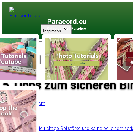
Paracord
.eu
Coloured Cord Paradise
Inspiration
Sortiment
5 Tipps zum sicheren Bi
Zurück zur Übersicht
Inhaltsverzeichnis
Verwende die richtige Seilstärke und kaufe bei einem ser