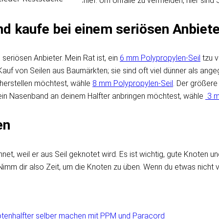
halters geht oft etwas schief. Um Unfälle zu vermeiden, hier sind 5 
nd kaufe bei einem seriösen Anbiet
seriösen Anbieter. Mein Rat ist, ein
6 mm Polypropylen-Seil
tzu v
Kauf von Seilen aus Baumärkten; sie sind oft viel dünner als angeg
d herstellen möchtest, wähle
8 mm Polypropylen-Seil
. Der größere
 ein Nasenband an deinem Halfter anbringen möchtest, wähle
3 m
en
chnet, weil er aus Seil geknotet wird. Es ist wichtig, gute Knote
Nimm dir also Zeit, um die Knoten zu üben. Wenn du etwas nicht v
tenhalfter selber machen mit PPM und Paracord