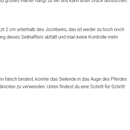
u großes Halfter hängt zu tief und kann unter Druck abrutschen.
sitzt 2 cm unterhalb des Jochbeins, das ist weder zu hoch noch
dung dieses Seilhalfters abfällt und man keine Kontrolle mehr
en falsch bindest, könnte das Seilende in das Auge des Pferdes
knoten zu verwenden. Unten findest du eine Schritt-für-Schritt-