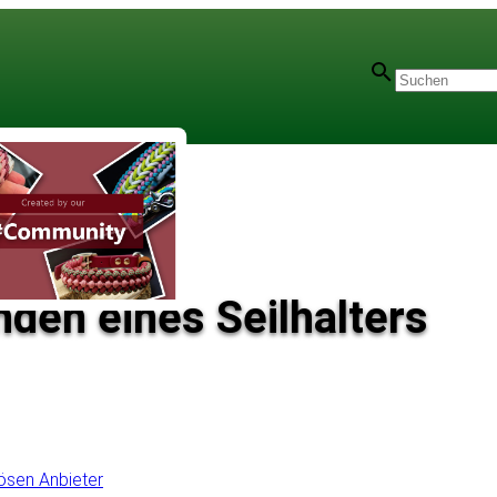
nden eines Seilhalters
iösen Anbieter