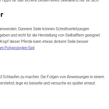
Tipps für das sichere Binden eines Seilhalters, nur für dich!
er
erwenden. Dünnere Seile können Schnittverletzungen
eben und nicht für die Herstellung von Seilhalftern geeignet.
 Kopf dieser Pferde kann etwas dickere Seile besser
m Polypropylen-Seil
.
n und Schlaufen zu machen. Die Folgen von Anweisungen in einem
erstehst, lege es beiseite und versuche es später erneut.