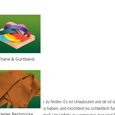
Thane & Gurtband
rben und Stärken sind sie zu finden. Es ist Urlaubszeit und dir ist l
 Halfter richtig gemacht zu haben, und möchtest es schließlich f
tleder Reststücke