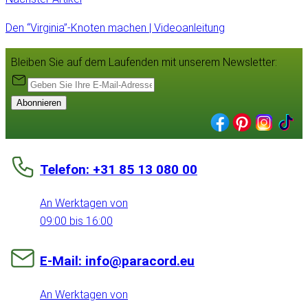
Den “Virginia”-Knoten machen | Videoanleitung
Bleiben Sie auf dem Laufenden mit unserem Newsletter:
Abonnieren
Telefon: +31 85 13 080 00
An Werktagen von
09:00 bis 16:00
E-Mail: info@paracord.eu
An Werktagen von