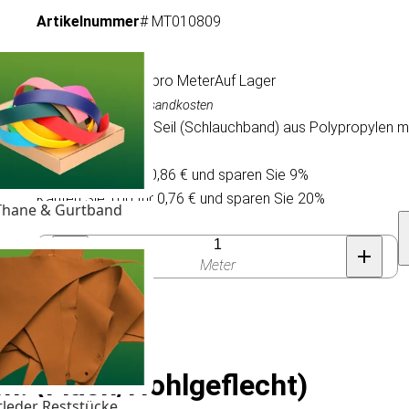
Artikelnummer
# MT010809
0,95 €
/ pro Meter
Auf Lager
Inkl. MwSt., exkl. Versandkosten
Flach, ohlgeflecht Seil (Schlauchband) aus Polypropylen mult
Pferdehalftern.
Kaufen Sie 30 für 0,86 € und sparen Sie 9%
Kaufen Sie 100 für 0,76 € und sparen Sie 20%
Thane & Gurtband
Anzahl
Meter
. (Flach/Hohlgeflecht)
tleder Reststücke