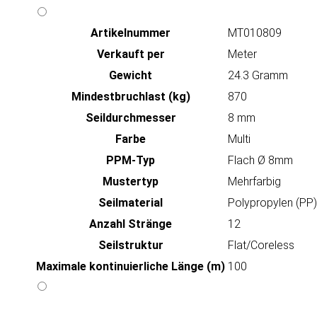
Artikeln‌ummer
MT010809
Verkauft per
Meter
Gewicht
24.3 Gramm
Mindestbruchlast (kg)
870
Seildurchmesser
8 mm
Farbe
Multi
PPM-Typ
Flach Ø 8mm
Mustertyp
Mehrfarbig
Seilmaterial
Polypropylen (PP)
Anzahl Stränge
12
Seilstruktur
Flat/Coreless
Maximale kontinuierliche Länge (m)
100