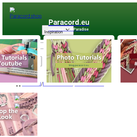
Paracord
.eu
Coloured Cord Paradise
Inspiration
Sortiment
PPM Seil
/
PPM Flachseil
/
Flach Ø 8 mm