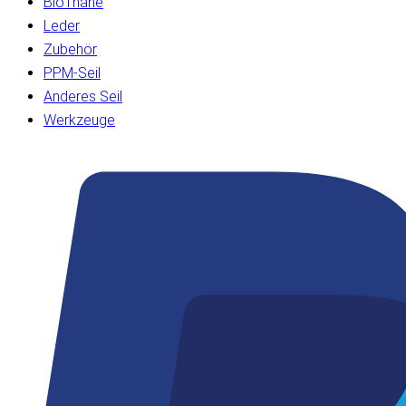
BioThane
Leder
Zubehör
PPM-Seil
Anderes Seil
Werkzeuge