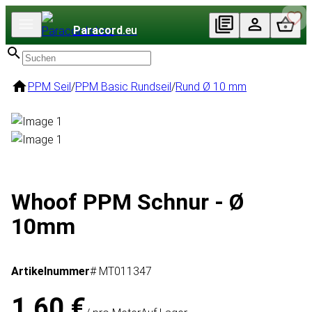
Paracord
.eu
PPM Seil
/
PPM Basic Rundseil
/
Rund Ø 10 mm
Whoof PPM Schnur - Ø
10mm
Artikelnummer
# MT011347
1,60 €