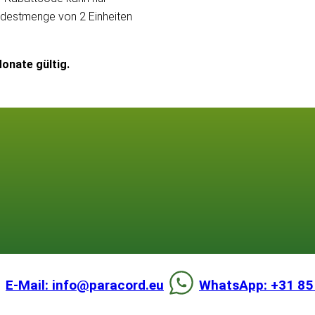
ndestmenge von 2 Einheiten
onate gültig.
E-Mail: info@paracord.eu
WhatsApp: +31 85