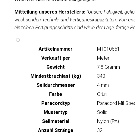
Mitteilung unseres Herstellers:
''Unsere Fähigkeit, gef
wachsenden Technik- und Fertigungskapazitäten. Von unse
einzelnen Fertigungsschritts sind wir in der Lage, fertige Pr
Artikeln‌ummer
MT010651
Verkauft per
Meter
Gewicht
7.8 Gramm
Mindestbruchlast (kg)
340
Seildurchmesser
4 mm
Farbe
Grün
Paracordtyp
Paracord Mil-Spe
Mustertyp
Solid
Seilmaterial
Nylon (PA)
Anzahl Stränge
32