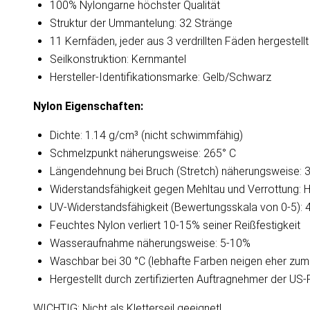
100% Nylongarne höchster Qualität
Struktur der Ummantelung: 32 Stränge
11 Kernfäden, jeder aus 3 verdrillten Fäden hergestellt
Seilkonstruktion: Kernmantel
Hersteller-Identifikationsmarke: Gelb/Schwarz
Nylon Eigenschaften:
Dichte: 1.14 g/cm³ (nicht schwimmfähig)
Schmelzpunkt näherungsweise: 265° C
Längendehnung bei Bruch (Stretch) näherungsweise: 
Widerstandsfähigkeit gegen Mehltau und Verrottung: 
UV-Widerstandsfähigkeit (Bewertungsskala von 0-5): 
Feuchtes Nylon verliert 10-15% seiner Reißfestigkeit
Wasseraufnahme näherungsweise: 5-10%
Waschbar bei 30 °C (lebhafte Farben neigen eher zum
Hergestellt durch zertifizierten Auftragnehmer der US
WICHTIG: Nicht als Kletterseil geeignet!