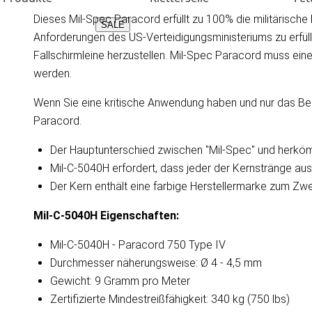
Dieses Mil-Spec Paracord erfüllt zu 100% die militärische
SALE
Anforderungen des US-Verteidigungsministeriums zu erfüll
Fallschirmleine herzustellen. Mil-Spec Paracord muss ein
werden.
Wenn Sie eine kritische Anwendung haben und nur das Best
Paracord.
Der Hauptunterschied zwischen "Mil-Spec" und herkömml
Mil-C-5040H erfordert, dass jeder der Kernstränge aus 
Der Kern enthält eine farbige Herstellermarke zum Zwec
Mil-C-5040H Eigenschaften:
Mil-C-5040H - Paracord 750 Type IV
Durchmesser näherungsweise: Ø 4 - 4,5 mm
Gewicht: 9 Gramm pro Meter
Zertifizierte Mindestreißfähigkeit: 340 kg (750 lbs)