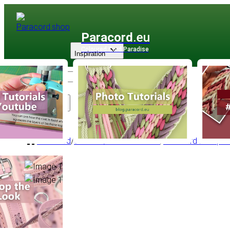
Paracord
.eu
Coloured Cord Paradise
Inspiration
Sortiment
Paracord
/
Survival / Überleben Seil
/
Paracord Mil-Spe