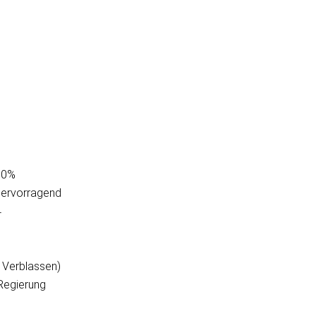
30%
Hervorragend
4
 Verblassen)
-Regierung