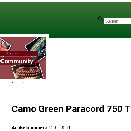
c
/
Mil-Spec Type IV
Camo Green Paracord 750 T
Artikelnummer
# MT010651