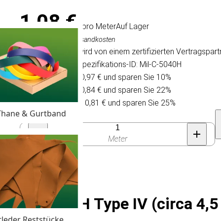
1,08 €
/ pro Meter
Auf Lager
Inkl. MwSt., exkl. Versandkosten
Dieser Paracord wird von einem zertifizierten Vertragspart
der militärischen Spezifikations-ID: Mil-C-5040H
Kaufen Sie 15 für 0,97 € und sparen Sie 10%
Kaufen Sie 75 für 0,84 € und sparen Sie 22%
Kaufen Sie 300 für 0,81 € und sparen Sie 25%
Thane & Gurtband
Anzahl
Meter
IL-C-5040H Type IV (circa 4,
tleder Reststücke