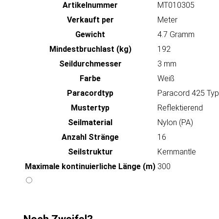
Artikeln‌ummer
MT010305
Verkauft per
Meter
Gewicht
4.7 Gramm
Mindestbruchlast (kg)
192
Seildurchmesser
3 mm
Farbe
Weiß
Paracordtyp
Paracord 425 Typ
Mustertyp
Reflektierend
Seilmaterial
Nylon (PA)
Anzahl Stränge
16
Seilstruktur
Kernmantle
Maximale kontinuierliche Länge (m)
300