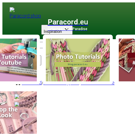
Paracord
.eu
Coloured Cord Paradise
Inspiration
Sortiment
Paracord
/
Paracord Type II
/
425 Reflectable