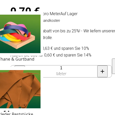
0,70 €
/ pro Meter
Auf Lager
Inkl. MwSt., exkl. Versandkosten
Wir bieten einen Rabatt von bis zu 25%! - Wir liefern unse
Rolle und Standardrolle.
Kaufen Sie 30 für 0,63 € und sparen Sie 10%
Kaufen Sie 300 für 0,60 € und sparen Sie 14%
Thane & Gurtband
Anzahl
Meter
Type II
tleder Reststücke