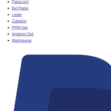
Paracord
BioThane
Leder
Zubehör
PPM-Seil
Anderes Seil
Werkzeuge