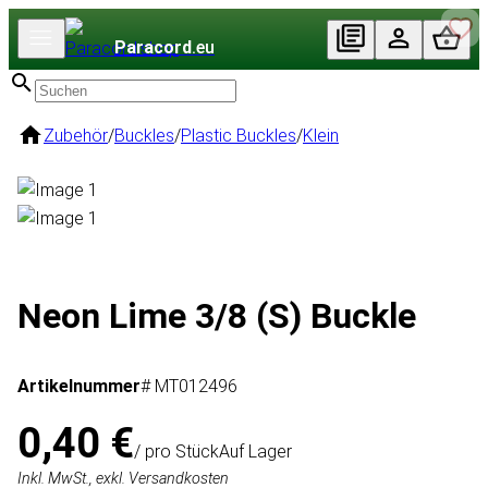
Paracord
.eu
Zubehör
/
Buckles
/
Plastic Buckles
/
Klein
Neon Lime 3/8 (S) Buckle
Artikelnummer
# MT012496
0,40 €
/ pro Stück
Auf Lager
Inkl. MwSt., exkl. Versandkosten