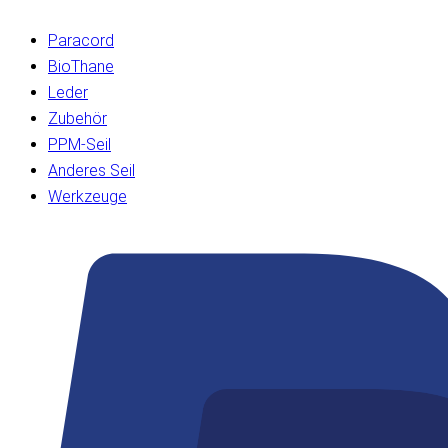
Paracord
BioThane
Leder
Zubehör
PPM-Seil
Anderes Seil
Werkzeuge