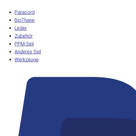
Paracord
BioThane
Leder
Zubehör
PPM-Seil
Anderes Seil
Werkzeuge