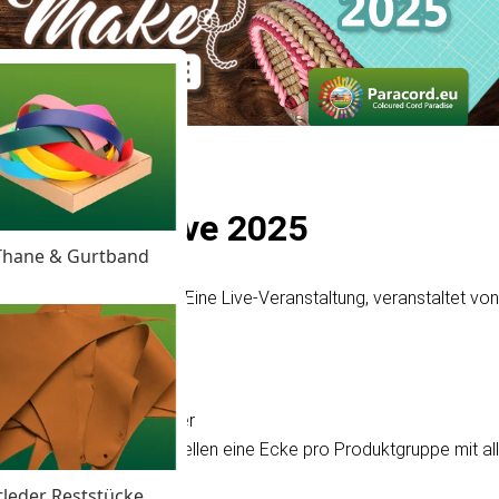
he Maker Live 2025
Thane & Gurtband
 the Maker Live 2025'! Eine Live-Veranstaltung, veranstaltet vo
zu tun?
e andere talentierte Maker
 neue Produkte: Wir erstellen eine Ecke pro Produktgruppe mit alle
tleder Reststücke