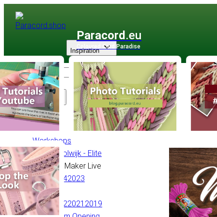
Paracord
.eu
Coloured Cord Paradise
Inspiration
Sortiment
Workshops
Helmy Stolwijk - Elite
Meet the Maker Live
2025
2024
2023
KreaDoe
2023
2022
2021
2019
Showroom Opening