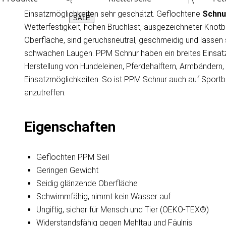
Schnur aus Polypropylen Multifil. Seile aus PPM werden 
Einsatzmöglichkeiten sehr geschätzt. Geflochtene
Schnu
SALE
Wetterfestigkeit, hohen Bruchlast, ausgezeichneter Knotb
Oberfläche, sind geruchsneutral, geschmeidig und lassen 
schwachen Laugen. PPM Schnur haben ein breites Einsatzs
Herstellung von Hundeleinen, Pferdehalftern, Armbändern
Einsatzmöglichkeiten. So ist PPM Schnur auch auf Sportb
anzutreffen.
Eigenschaften
Geflochten PPM Seil
Geringen Gewicht
Seidig glänzende Oberfläche
Schwimmfähig, nimmt kein Wasser auf
Ungiftig, sicher für Mensch und Tier (OEKO-TEX®)
Widerstandsfähig gegen Mehltau und Fäulnis