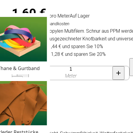
1,60 €
/ pro Meter
Auf Lager
Inkl. MwSt., exkl. Versandkosten
Schnur aus Polypropylen Multifilem. Schnur aus PPM wer
Wetterfestigkeit, ausgezeichneter Knotbarkeit und univers
Kaufen Sie 30 für 1,44 € und sparen Sie 10%
Kaufen Sie 100 für 1,28 € und sparen Sie 20%
Anzahl
Thane & Gurtband
Meter
- Ø 10 mm.
tleder Reststücke