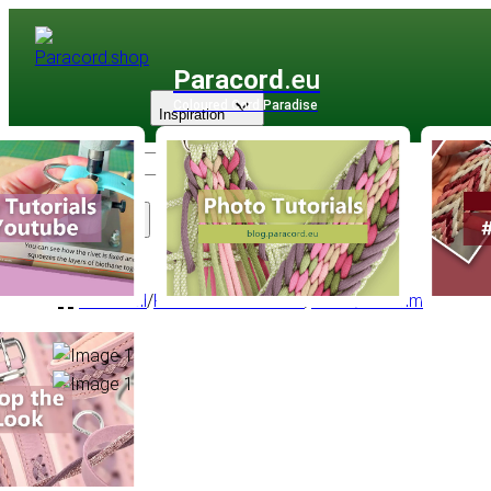
Paracord
.eu
Coloured Cord Paradise
Inspiration
Sortiment
PPM Seil
/
PPM Basic Rundseil
/
Rund Ø 10 mm