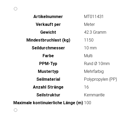
Artikeln‌ummer
MT011431
Verkauft per
Meter
Gewicht
42.3 Gramm
Mindestbruchlast (kg)
1150
Seildurchmesser
10 mm
Farbe
Multi
PPM-Typ
Rund Ø 10mm
Mustertyp
Mehrfarbig
Seilmaterial
Polypropylen (PP)
Anzahl Stränge
16
Seilstruktur
Kernmantle
Maximale kontinuierliche Länge (m)
100