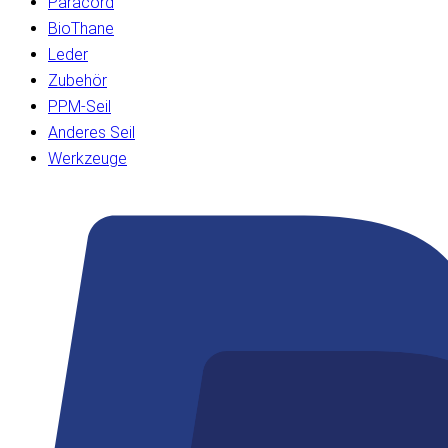
Paracord
BioThane
Leder
Zubehör
PPM-Seil
Anderes Seil
Werkzeuge