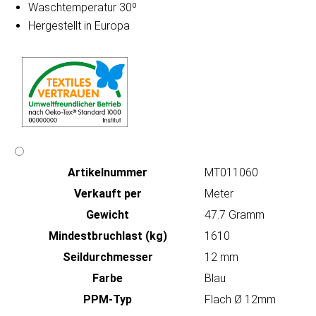
Waschtemperatur 30º
Hergestellt in Europa
Artikeln‌ummer
MT011060
Verkauft per
Meter
Gewicht
47.7 Gramm
Mindestbruchlast (kg)
1610
Seildurchmesser
12 mm
Farbe
Blau
PPM-Typ
Flach Ø 12mm