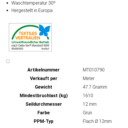
Waschtemperatur 30º
Hergestellt in Europa
Artikeln‌ummer
MT010790
Verkauft per
Meter
Gewicht
47.7 Gramm
Mindestbruchlast (kg)
1610
Seildurchmesser
12 mm
Farbe
Grün
PPM-Typ
Flach Ø 12mm