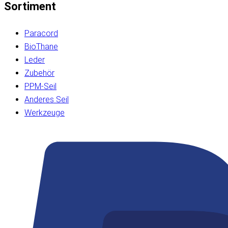
Sortiment
Paracord
BioThane
Leder
Zubehör
PPM-Seil
Anderes Seil
Werkzeuge