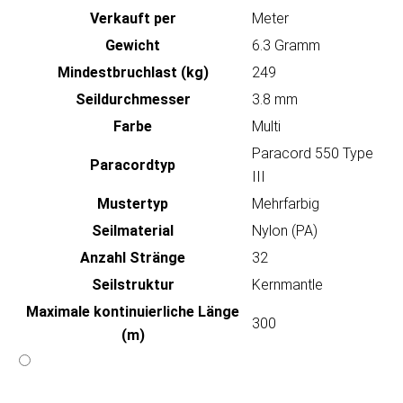
Verkauft per
Meter
Gewicht
6.3 Gramm
Mindestbruchlast (kg)
249
Seildurchmesser
3.8 mm
Farbe
Multi
Paracord 550 Type
Paracordtyp
III
Mustertyp
Mehrfarbig
Seilmaterial
Nylon (PA)
Anzahl Stränge
32
Seilstruktur
Kernmantle
Maximale kontinuierliche Länge
300
(m)