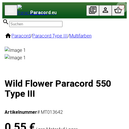
Paracord
.eu
Paracord
/
Paracord Type III
/
Multifarben
Wild Flower Paracord 550
Type III
Artikelnummer
# MT013642
0,55 €