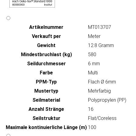
Artikeln‌ummer
MT013707
Verkauft per
Meter
Gewicht
12.8 Gramm
Mindestbruchlast (kg)
580
Seildurchmesser
6 mm
Farbe
Multi
PPM-Typ
Flach Ø 6mm
Mustertyp
Mehrfarbig
Seilmaterial
Polypropylen (PP)
Anzahl Stränge
16
Seilstruktur
Flat/Coreless
Maximale kontinuierliche Länge (m)
100