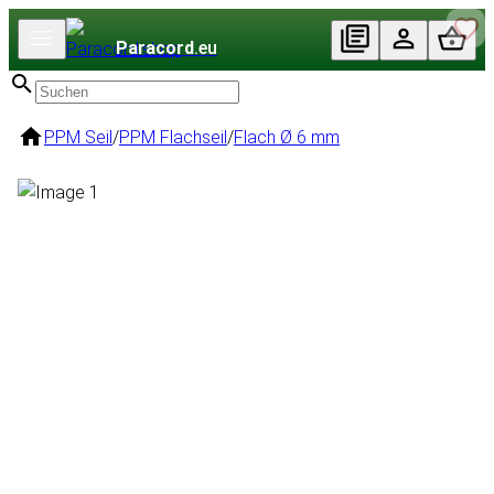
Paracord
.eu
PPM Seil
/
PPM Flachseil
/
Flach Ø 6 mm