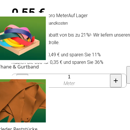
0,55 €
/ pro Meter
Auf Lager
Inkl. MwSt., exkl. Versandkosten
Wir bieten einen Rabatt von bis zu 21%!- Wir liefern unser
Rolle und Standardrolle.
Kaufen Sie 30 für 0,49 € und sparen Sie 11%
Kaufen Sie 300 für 0,35 € und sparen Sie 36%
Thane & Gurtband
Anzahl
Meter
tleder Reststücke