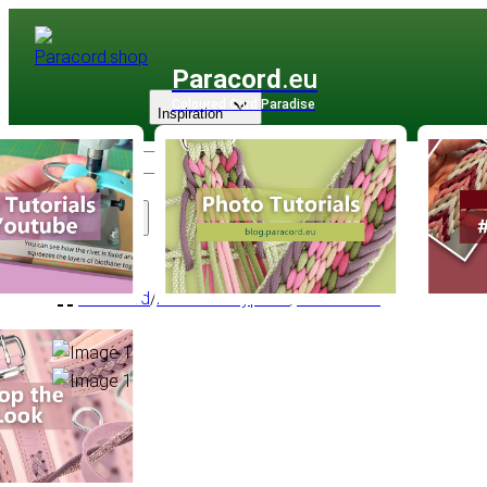
Paracord
.eu
Coloured Cord Paradise
Inspiration
Sortiment
Paracord
/
Paracord Type III
/
Multifarben