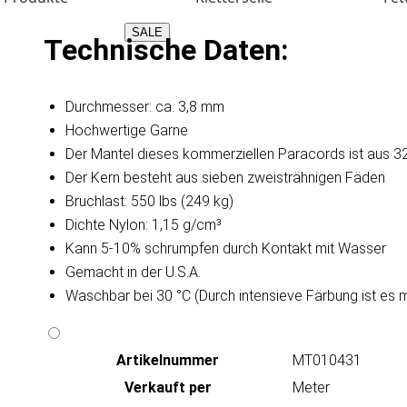
SALE
Technische Daten:
Durchmesser: ca. 3,8 mm
Hochwertige Garne
Der Mantel dieses kommerziellen Paracords ist aus 32
Der Kern besteht aus sieben zweisträhnigen Fäden
Bruchlast: 550 lbs (249 kg)
Dichte Nylon: 1,15 g/cm³
Kann 5-10% schrumpfen durch Kontakt mit Wasser
Gemacht in der U.S.A.
Waschbar bei 30 °C (Durch intensieve Färbung ist es 
Artikeln‌ummer
MT010431
Verkauft per
Meter