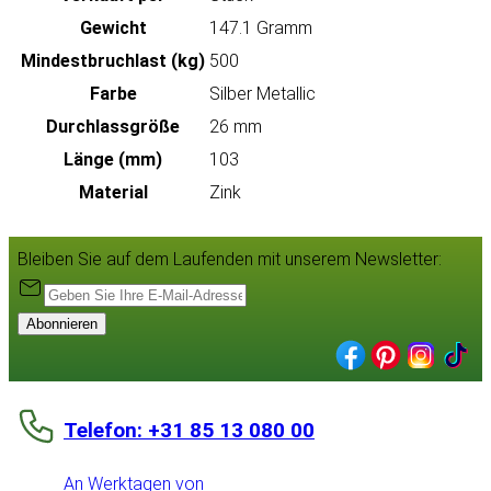
Gewicht
147.1 Gramm
Mindestbruchlast (kg)
500
Farbe
Silber Metallic
Durchlassgröße
26 mm
Länge (mm)
103
Material
Zink
Bleiben Sie auf dem Laufenden mit unserem Newsletter:
Abonnieren
Telefon: +31 85 13 080 00
An Werktagen von