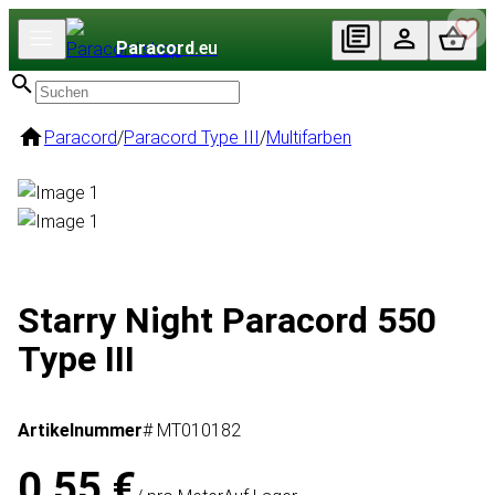
Paracord
.eu
Paracord
/
Paracord Type III
/
Multifarben
Starry Night Paracord 550
Type III
Artikelnummer
# MT010182
0,55 €