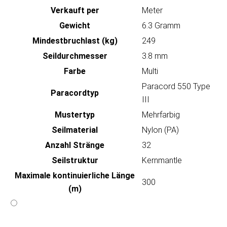
Verkauft per
Meter
Gewicht
6.3 Gramm
Mindestbruchlast (kg)
249
Seildurchmesser
3.8 mm
Farbe
Multi
Paracord 550 Type
Paracordtyp
III
Mustertyp
Mehrfarbig
Seilmaterial
Nylon (PA)
Anzahl Stränge
32
Seilstruktur
Kernmantle
Maximale kontinuierliche Länge
300
(m)