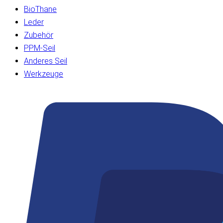
BioThane
Leder
Zubehör
PPM-Seil
Anderes Seil
Werkzeuge