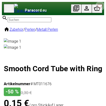
Paracord
.eu
Zubehör
/
Perlen
/
Metall Perlen
Smooth Cord Tube with Ring
Artikelnummer
# MT011676
-50 %
0,30 €
0,15 €
/ pro Stück
Auf Lager