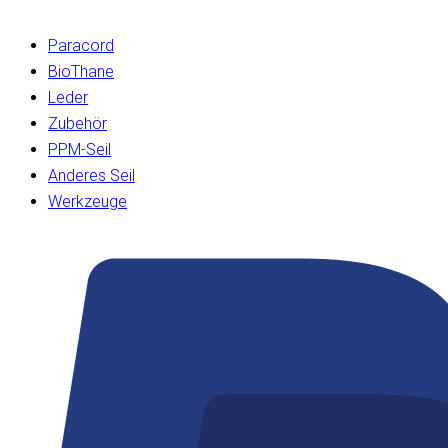
Paracord
BioThane
Leder
Zubehör
PPM-Seil
Anderes Seil
Werkzeuge