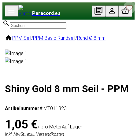
Paracord
.eu
PPM Seil
/
PPM Basic Rundseil
/
Rund Ø 8 mm
Shiny Gold 8 mm Seil - PPM
Artikelnummer
# MT011323
1,05 €
/ pro Meter
Auf Lager
Inkl. MwSt., exkl. Versandkosten