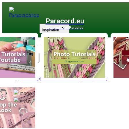
Paracord
.eu
Coloured Cord Paradise
Inspiration
Sortiment
PPM Seil
/
PPM Basic Rundseil
/
Rund Ø 3 mm