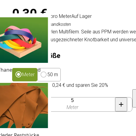
0,30 €
/ pro Meter
Auf Lager
Inkl. MwSt., exkl. Versandkosten
Seil aus Polypropylen Multifilem. Seile aus PPM werden 
Wetterfestigkeit, ausgezeichneter Knotbarkeit und univers
Packungsgröße
Thane & Gurtband
Meter
50 m
Kaufen Sie 100 für 0,24 € und sparen Sie 20%
Anzahl
Meter
tleder Reststücke