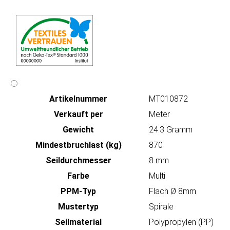
Artikeln‌ummer
MT010872
Verkauft per
Meter
Gewicht
24.3 Gramm
Mindestbruchlast (kg)
870
Seildurchmesser
8 mm
Farbe
Multi
PPM-Typ
Flach Ø 8mm
Mustertyp
Spirale
Seilmaterial
Polypropylen (PP)