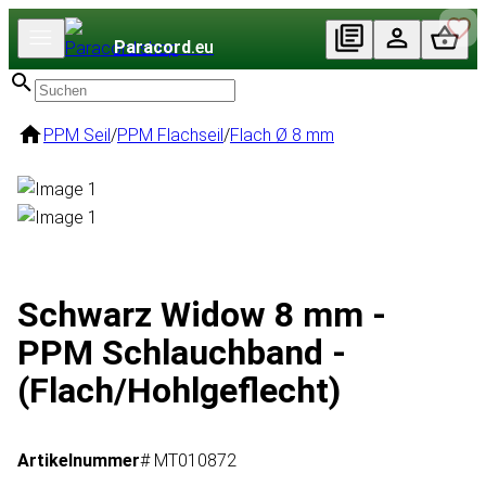
Paracord
.eu
PPM Seil
/
PPM Flachseil
/
Flach Ø 8 mm
Schwarz Widow 8 mm -
PPM Schlauchband -
(Flach/Hohlgeflecht)
Artikelnummer
# MT010872