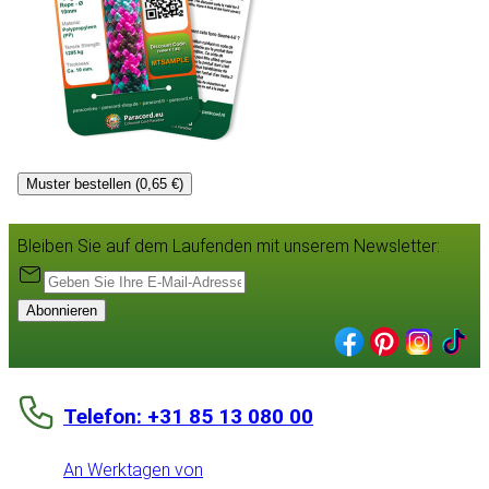
Muster bestellen (0,65 €)
Bleiben Sie auf dem Laufenden mit unserem Newsletter:
Abonnieren
Telefon: +31 85 13 080 00
An Werktagen von