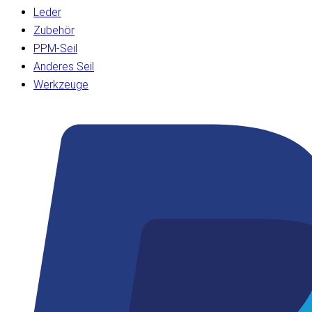
Leder
Zubehör
PPM-Seil
Anderes Seil
Werkzeuge