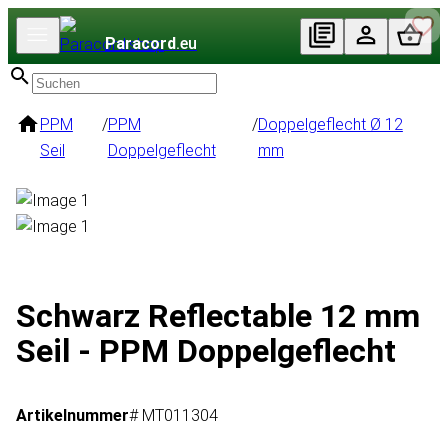
Paracord
.eu
PPM
/
PPM
/
Doppelgeflecht Ø 12
Seil
Doppelgeflecht
mm
Schwarz Reflectable 12 mm
Seil - PPM Doppelgeflecht
Artikelnummer
# MT011304