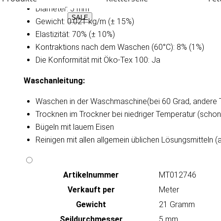
Diameter: 5 mm
SALE
Gewicht: 0.021 kg/m (± 15%)
Elastizität: 70% (± 10%)
Kontraktions nach dem Waschen (60°C): 8% (1%)
Die Konformität mit Öko-Tex 100: Ja
Waschanleitung​:
Waschen in der Waschmaschine(bei 60 Grad, andere 
Trocknen im Trockner bei niedriger Temperatur (scho
Bügeln mit lauem Eisen
Reinigen mit allen allgemein üblichen Lösungsmitteln (
Artikeln‌ummer
MT012746
Verkauft per
Meter
Gewicht
21 Gramm
Seildurchmesser
5 mm