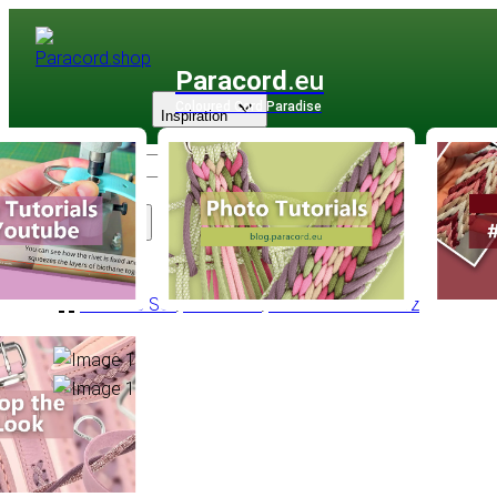
Paracord
.eu
Coloured Cord Paradise
Inspiration
Sortiment
Anderes Seil
/
Gummiseil
/
Gummiseil Schwarz