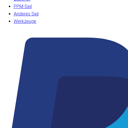
PPM-Seil
Anderes Seil
Werkzeuge