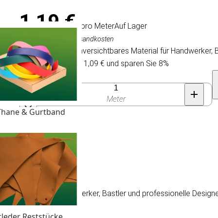
1,19 €
/ pro Meter
Auf Lager
Inkl. MwSt., exkl. Versandkosten
Gummiband: ein unversichtbares Material für Handwerker, B
Kaufen Sie 100 für 1,09 € und sparen Sie 8%
Anzahl
Meter
Thane & Gurtband
ares Material für Handwerker, Bastler und professionelle Designe
tleder Reststücke