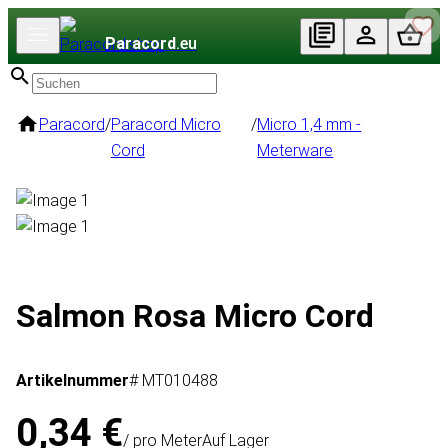
Paracord
.eu
Paracord
/
Paracord Micro
/
Micro 1,4 mm -
Cord
Meterware
Salmon Rosa Micro Cord
Artikelnummer
# MT010488
0,34 €
/ pro Meter
Auf Lager