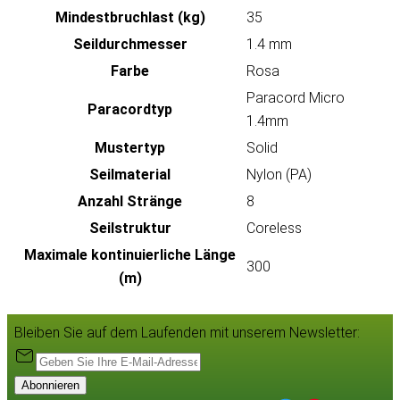
Mindestbruchlast (kg)
35
Seildurchmesser
1.4 mm
Farbe
Rosa
Paracord Micro
Paracordtyp
1.4mm
Mustertyp
Solid
Seilmaterial
Nylon (PA)
Anzahl Stränge
8
Seilstruktur
Coreless
Maximale kontinuierliche Länge
300
(m)
Bleiben Sie auf dem Laufenden mit unserem Newsletter:
Abonnieren