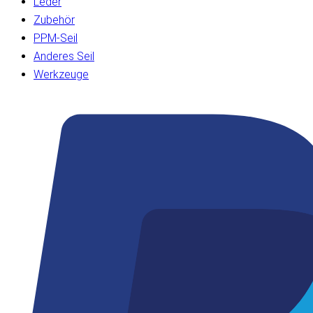
Leder
Zubehör
PPM-Seil
Anderes Seil
Werkzeuge