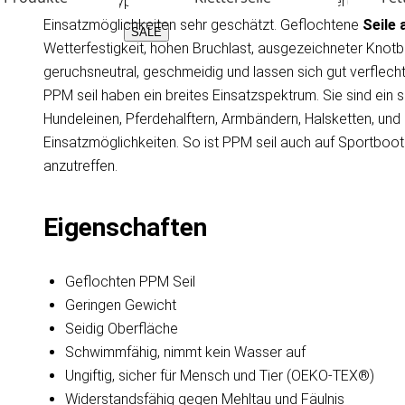
Seil aus Polypropylen Multifil. Seile aus PPM werden weg
Einsatzmöglichkeiten sehr geschätzt. Geflochtene
Seile
SALE
Wetterfestigkeit, hohen Bruchlast, ausgezeichneter Knotba
geruchsneutral, geschmeidig und lassen sich gut verflec
PPM seil haben ein breites Einsatzspektrum. Sie sind ein
Hundeleinen, Pferdehalftern, Armbändern, Halsketten, un
Einsatzmöglichkeiten. So ist PPM seil auch auf Sportboot
anzutreffen.
Eigenschaften
Geflochten PPM Seil
Geringen Gewicht
Seidig Oberfläche
Schwimmfähig, nimmt kein Wasser auf
Ungiftig, sicher für Mensch und Tier (OEKO-TEX®)
Widerstandsfähig gegen Mehltau und Fäulnis