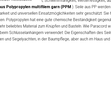
en dem geringen Gewicht, Schwimmfähigkeit, Wetterfestigkeit, au
 aus Polypropylen
multifilem garn
(PPM
). Seile aus PP werde
rkeit und universellen Einsatzmöglichkeiten sehr geschätzt. Sie 
hten. Polypropylen hat eine gute chemische Beständigkeit gegen
 sehr beliebtes Material zum Knüpfen und Basteln. Wie Paracord w
d beim Schlüsselanhängern verwendet. Die Eigenschaften des Sei
en und Segelyachten, in der Baumpflege, aber auch im Haus und G