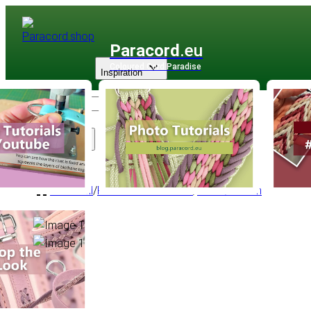
Paracord
.eu
Coloured Cord Paradise
Inspiration
Sortiment
PPM Seil
/
PPM Basic Rundseil
/
Rund Ø 6 mm