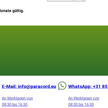
onate gültig.
E-Mail: info@paracord.eu
WhatsApp: +31 85
An Werktagen von
An Werktagen von
08:30 bis 16:30
08:30 bis 16:30