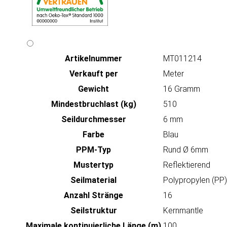
Artikeln‌ummer
MT011214
Verkauft per
Meter
Gewicht
16 Gramm
Mindestbruchlast (kg)
510
Seildurchmesser
6 mm
Farbe
Blau
PPM-Typ
Rund Ø 6mm
Mustertyp
Reflektierend
Seilmaterial
Polypropylen (PP)
Anzahl Stränge
16
Seilstruktur
Kernmantle
Maximale kontinuierliche Länge (m)
100