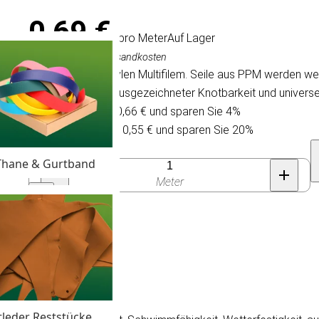
0,69 €
/ pro Meter
Auf Lager
Inkl. MwSt., exkl. Versandkosten
Seil aus Polypropylen Multifilem. Seile aus PPM werden 
Wetterfestigkeit, ausgezeichneter Knotbarkeit und univers
Kaufen Sie 30 für 0,66 € und sparen Sie 4%
Kaufen Sie 100 für 0,55 € und sparen Sie 20%
Anzahl
Thane & Gurtband
Meter
tleder Reststücke