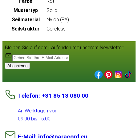
Farbe
Rot
Mustertyp
Solid
Seilmaterial
Nylon (PA)
Seilstruktur
Coreless
Bleiben Sie auf dem Laufenden mit unserem Newsletter:
Abonnieren
Telefon: +31 85 13 080 00
An Werktagen von
09:00 bis 16:00
E-Mail: info@paracord.eu