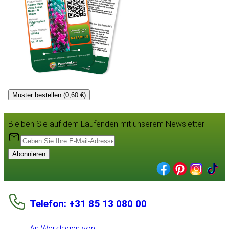
Muster bestellen (0,60 €)
Bleiben Sie auf dem Laufenden mit unserem Newsletter:
Abonnieren
Telefon: +31 85 13 080 00
An Werktagen von