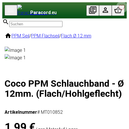
Paracord
.eu
PPM Seil
/
PPM Flachseil
/
Flach Ø 12 mm
Coco PPM Schlauchband - Ø
12mm. (Flach/Hohlgeflecht)
Artikelnummer
# MT010852
1,99 €