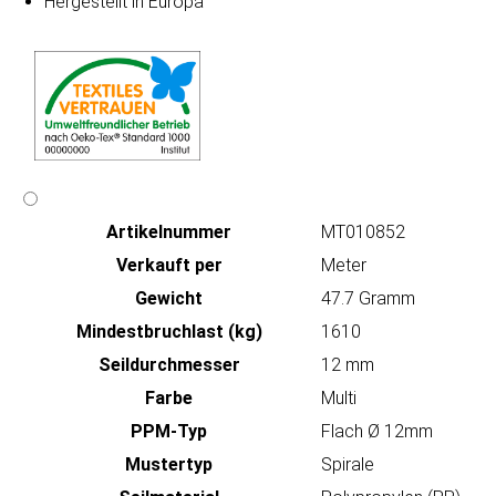
Hergestellt in Europa
Artikeln‌ummer
MT010852
Verkauft per
Meter
Gewicht
47.7 Gramm
Mindestbruchlast (kg)
1610
Seildurchmesser
12 mm
Farbe
Multi
PPM-Typ
Flach Ø 12mm
Mustertyp
Spirale