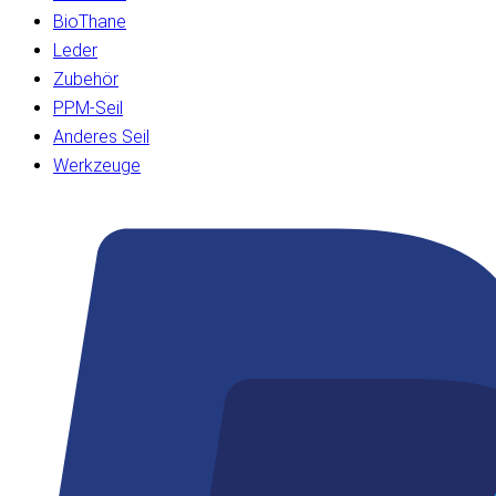
BioThane
Leder
Zubehör
PPM-Seil
Anderes Seil
Werkzeuge