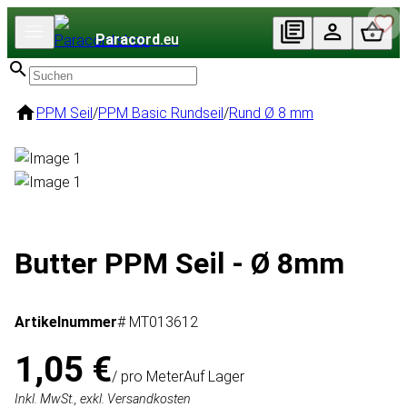
Paracord
.eu
PPM Seil
/
PPM Basic Rundseil
/
Rund Ø 8 mm
Butter PPM Seil - Ø 8mm
Artikelnummer
# MT013612
1,05 €
/ pro Meter
Auf Lager
Inkl. MwSt., exkl. Versandkosten