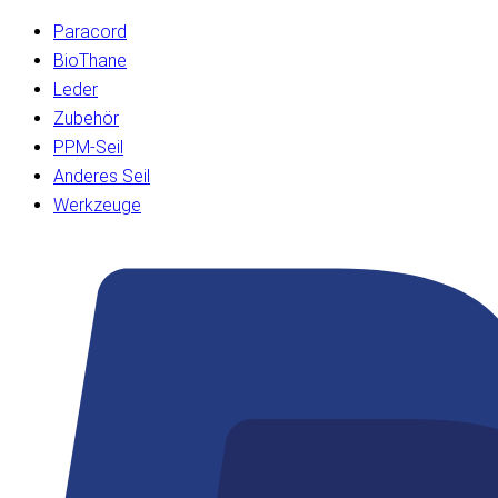
Paracord
BioThane
Leder
Zubehör
PPM-Seil
Anderes Seil
Werkzeuge