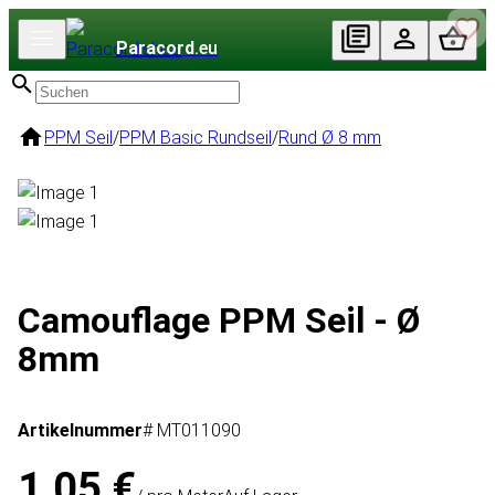
Paracord
.eu
PPM Seil
/
PPM Basic Rundseil
/
Rund Ø 8 mm
Camouflage PPM Seil - Ø
8mm
Artikelnummer
# MT011090
1,05 €