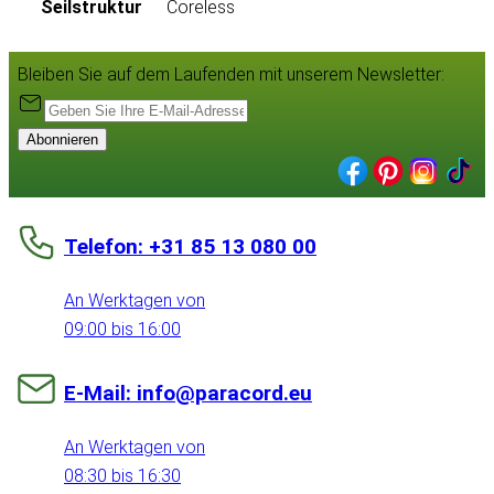
Seilstruktur
Coreless
Bleiben Sie auf dem Laufenden mit unserem Newsletter:
Abonnieren
Telefon: +31 85 13 080 00
An Werktagen von
09:00 bis 16:00
E-Mail: info@paracord.eu
An Werktagen von
08:30 bis 16:30