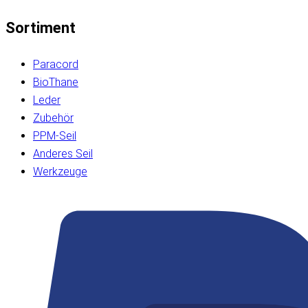
Sortiment
Paracord
BioThane
Leder
Zubehör
PPM-Seil
Anderes Seil
Werkzeuge