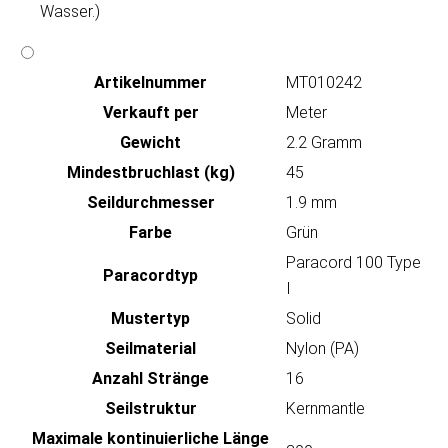
Wasser.)
Artikeln‌ummer
MT010242
Verkauft per
Meter
Gewicht
2.2 Gramm
Mindestbruchlast (kg)
45
Seildurchmesser
1.9 mm
Farbe
Grün
Paracord 100 Type
Paracordtyp
I
Mustertyp
Solid
Seilmaterial
Nylon (PA)
Anzahl Stränge
16
Seilstruktur
Kernmantle
Maximale kontinuierliche Länge