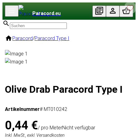
Paracord
.eu
Paracord
/
Paracord Type I
Olive Drab Paracord Type I
Artikelnummer
# MT010242
0,44 €
/ pro Meter
Nicht verfügbar
Inkl. MwSt., exkl. Versandkosten