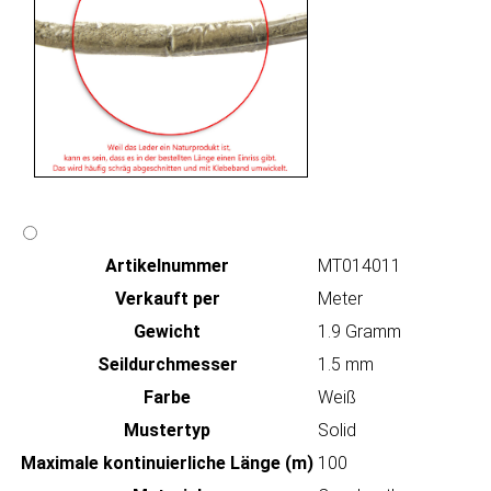
Artikeln‌ummer
MT014011
Verkauft per
Meter
Gewicht
1.9 Gramm
Seildurchmesser
1.5 mm
Farbe
Weiß
Mustertyp
Solid
Maximale kontinuierliche Länge (m)
100