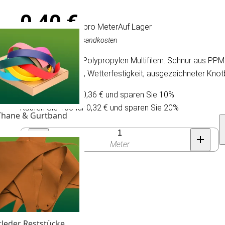
0,40 €
/ pro Meter
Auf Lager
Inkl. MwSt., exkl. Versandkosten
4 mm Schnur aus Polypropylen Multifilem. Schnur aus PP
Schwimmfähigkeit, Wetterfestigkeit, ausgezeichneter Knotb
Kaufen Sie 30 für 0,36 € und sparen Sie 10%
Kaufen Sie 100 für 0,32 € und sparen Sie 20%
Thane & Gurtband
Anzahl
Meter
 4 mm
tleder Reststücke