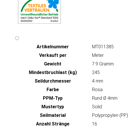
Artikeln‌ummer
MT011385
Verkauft per
Meter
Gewicht
7.9 Gramm
Mindestbruchlast (kg)
245
Seildurchmesser
4 mm
Farbe
Rosa
PPM-Typ
Rund Ø 4mm
Mustertyp
Solid
Seilmaterial
Polypropylen (PP)
Anzahl Stränge
16