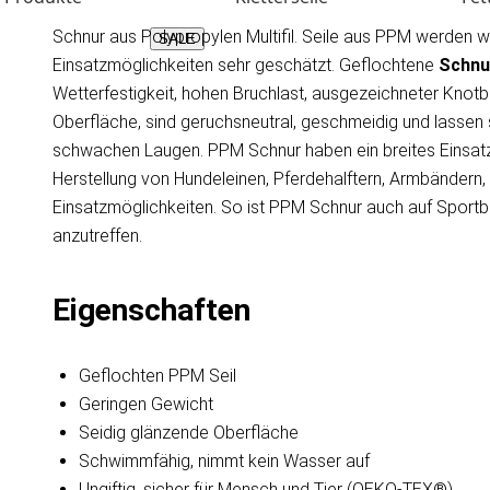
Schnur aus Polypropylen Multifil. Seile aus PPM werden 
SALE
Einsatzmöglichkeiten sehr geschätzt. Geflochtene
Schnu
Wetterfestigkeit, hohen Bruchlast, ausgezeichneter Knotb
Oberfläche, sind geruchsneutral, geschmeidig und lassen 
schwachen Laugen. PPM Schnur haben ein breites Einsatzs
Herstellung von Hundeleinen, Pferdehalftern, Armbändern
Einsatzmöglichkeiten. So ist PPM Schnur auch auf Sportb
anzutreffen.
Eigenschaften
Geflochten PPM Seil
Geringen Gewicht
Seidig glänzende Oberfläche
Schwimmfähig, nimmt kein Wasser auf
Ungiftig, sicher für Mensch und Tier (OEKO-TEX®)