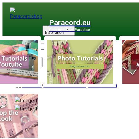
Paracord
.eu
Coloured Cord Paradise
Inspiration
Sortiment
PPM Seil
/
PPM Basic Rundseil
/
Rund Ø 4 mm