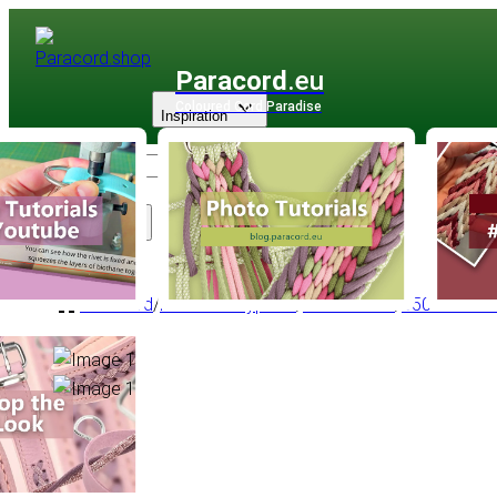
Paracord
.eu
Coloured Cord Paradise
Inspiration
Sortiment
Paracord
/
Paracord Type III
/
Basisfarben
/
550 Neonfa