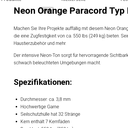
Neon Orange Paracord Typ I
SALE
Machen Sie Ihre Projekte auffällig mit diesem Neon Orang
die eine Zugfestigkeit von ca. 550 lbs (249 kg) bieten. Se
Haustierzubehör und mehr.
Der intensive Neon-Ton sorgt für hervorragende Sichtbarkei
schwach beleuchteten Umgebungen macht.
Spezifikationen:
Durchmesser: ca. 3,8 mm
Hochwertige Garne
Seilschutzhülle hat 32 Stränge
Kern enthält 7 Kernfäden