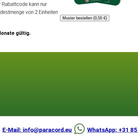
er Rabattcode kann nur
ndestmenge von 2 Einheiten
Muster bestellen (0,55 €)
onate gültig.
E-Mail: info@paracord.eu
WhatsApp: +31 85