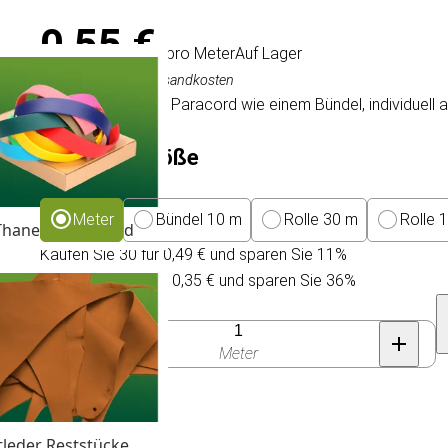
0,55 €
/ pro Meter
Auf Lager
Inkl. MwSt., exkl. Versandkosten
Wir liefern unseren Paracord wie einem Bündel, individuell
Packungsgröße
Meter
Bündel 10 m
Rolle 30 m
Rolle 
Thane & Gurtband
Kaufen Sie 30 für 0,49 € und sparen Sie 11%
Kaufen Sie 300 für 0,35 € und sparen Sie 36%
Anzahl
Meter
tleder Reststücke