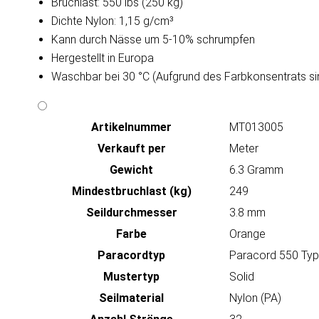
Bruchlast: 550 lbs (250 kg)
Dichte Nylon: 1,15 g/cm³
Kann durch Nässe um 5-10% schrumpfen
Hergestellt in Europa
Waschbar bei 30 °C (Aufgrund des Farbkonsentrats sind
Artikeln‌ummer
MT013005
Verkauft per
Meter
Gewicht
6.3 Gramm
Mindestbruchlast (kg)
249
Seildurchmesser
3.8 mm
Farbe
Orange
Paracordtyp
Paracord 550 Type
Mustertyp
Solid
Seilmaterial
Nylon (PA)