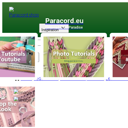
Paracord
.eu
Coloured Cord Paradise
Inspiration
Sortiment
Leder
/
Lederschnur
/
Lederschnur |1 - 6 mm
/
Lederschnu