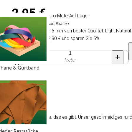
2,95 €
/ pro Meter
Auf Lager
Inkl. MwSt., exkl. Versandkosten
Rundes Lederband 6 mm von bester Qualität. Light Natural
Kaufen Sie 25 für 2,80 € und sparen Sie 5%
Anzahl
Meter
Thane & Gurtband
hnur 6 mm.
en Preisen und das beste, das es gibt. Unser geschmeidiges ru
tleder Reststücke