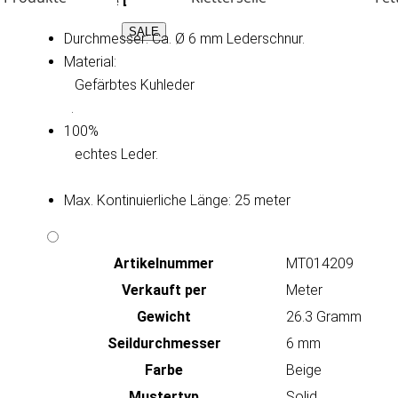
Technische Daten:
SALE
Durchmesser: Ca. Ø 6 mm Lederschnur.
Material:
   Gefärbtes Kuhleder

.
100%
   echtes Leder.

Max. Kontinuierliche Länge: 25 meter
Artikeln‌ummer
MT014209
Verkauft per
Meter
Gewicht
26.3 Gramm
Seildurchmesser
6 mm
Farbe
Beige
Mustertyp
Solid