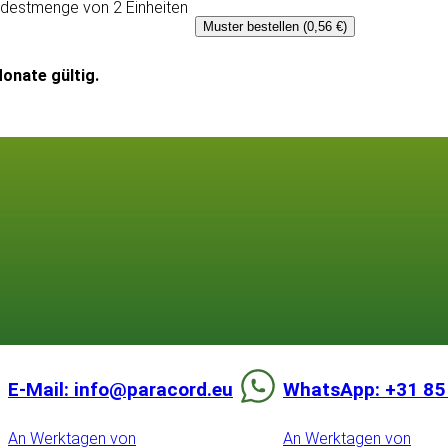
ndestmenge von 2 Einheiten
Muster bestellen (0,56 €)
onate gültig.
E-Mail: info@paracord.eu
WhatsApp: +31 85
An Werktagen von
An Werktagen von