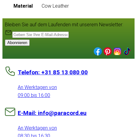
Material
Cow Leather
Bleiben Sie auf dem Laufenden mit unserem Newsletter:
Abonnieren
Telefon: +31 85 13 080 00
An Werktagen von
09:00 bis 16:00
E-Mail: info@paracord.eu
An Werktagen von
08:30 bis 16:30