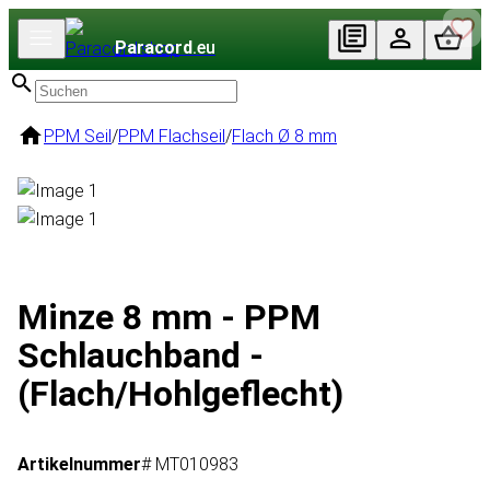
Paracord
.eu
PPM Seil
/
PPM Flachseil
/
Flach Ø 8 mm
Minze 8 mm - PPM
Schlauchband -
(Flach/Hohlgeflecht)
Artikelnummer
# MT010983