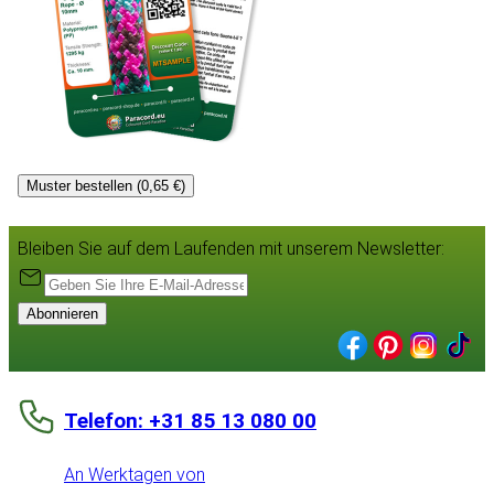
Muster bestellen (0,65 €)
Bleiben Sie auf dem Laufenden mit unserem Newsletter:
Abonnieren
Telefon: +31 85 13 080 00
An Werktagen von