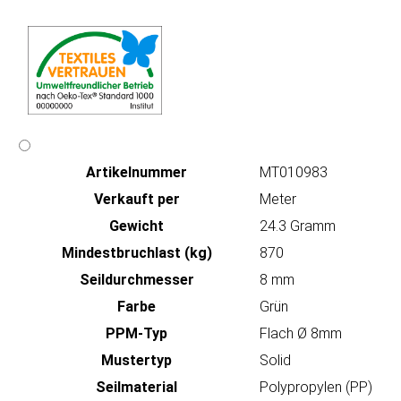
Artikeln‌ummer
MT010983
Verkauft per
Meter
Gewicht
24.3 Gramm
Mindestbruchlast (kg)
870
Seildurchmesser
8 mm
Farbe
Grün
PPM-Typ
Flach Ø 8mm
Mustertyp
Solid
Seilmaterial
Polypropylen (PP)