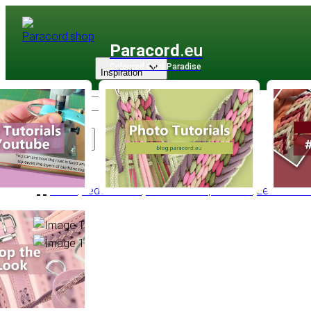
Paracord
.eu
Coloured Cord Paradise
Inspiration
Sortiment
Leder
/
Lederschnur
/
Lederschnur |1 - 6 mm
/
Lederschnu