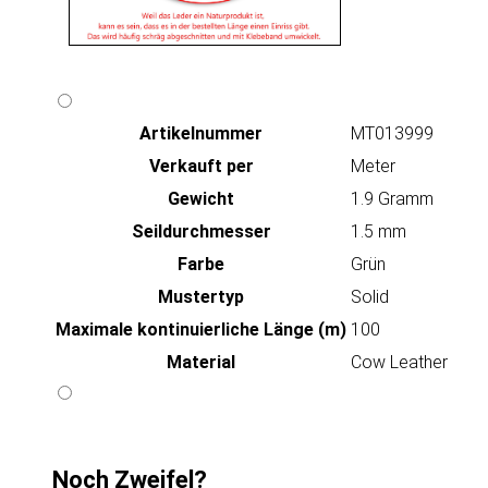
Artikeln‌ummer
MT013999
Verkauft per
Meter
Gewicht
1.9 Gramm
Seildurchmesser
1.5 mm
Farbe
Grün
Mustertyp
Solid
Maximale kontinuierliche Länge (m)
100
Material
Cow Leather
Noch Zweifel?