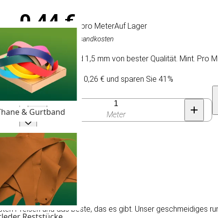
0,44 €
/ pro Meter
Auf Lager
Inkl. MwSt., exkl. Versandkosten
Rundes Lederband 1,5 mm von bester Qualität. Mint. Pro M
Kaufen Sie 100 für 0,26 € und sparen Sie 41%
Anzahl
Thane & Gurtband
Meter
sten Preisen und das beste, das es gibt. Unser geschmeidiges 
tleder Reststücke