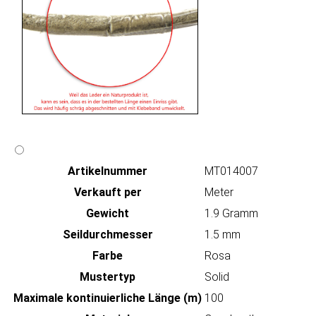
Artikeln‌ummer
MT014007
Verkauft per
Meter
Gewicht
1.9 Gramm
Seildurchmesser
1.5 mm
Farbe
Rosa
Mustertyp
Solid
Maximale kontinuierliche Länge (m)
100