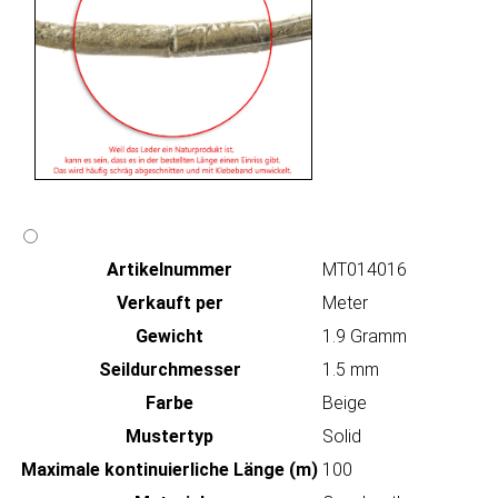
Artikeln‌ummer
MT014016
Verkauft per
Meter
Gewicht
1.9 Gramm
Seildurchmesser
1.5 mm
Farbe
Beige
Mustertyp
Solid
Maximale kontinuierliche Länge (m)
100